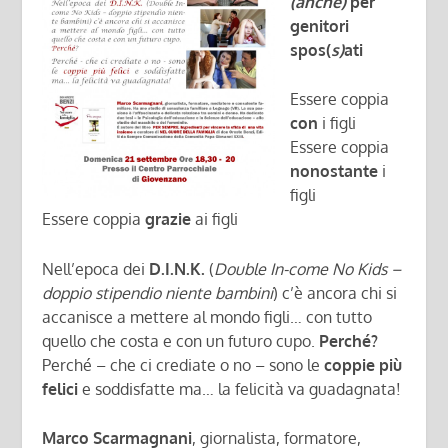
(anche)
per
genitori
spos(
s)
ati
Essere coppia
con
i figli
Essere coppia
nonostante
i
figli
Essere coppia
grazie
ai figli
Nell’epoca dei
D.I.N.K.
(
Double In-come No Kids –
doppio stipendio niente bambini
) c’è ancora chi si
accanisce a mettere al mondo figli… con tutto
quello che costa e con un futuro cupo.
Perché?
Perché – che ci crediate o no – sono le
coppie più
felici
e soddisfatte ma… la felicità va guadagnata!
Marco Scarmagnani
, giornalista, formatore,