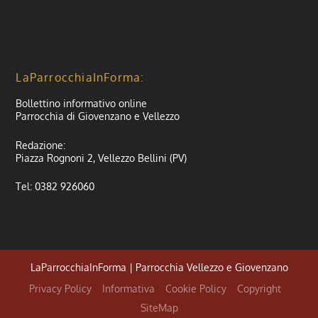
LaParrocchiaInForma:
Bollettino informativo online
Parrocchia di Giovenzano e Vellezzo
Redazione:
Piazza Rognoni 2, Vellezzo Bellini (PV)
Tel: 0382 926060
LaParrocchiaInForma | Parrocchia Vellezzo e Giovenzano
Privacy Policy
Informativa
Cookie Policy
Copyright
SiteMap