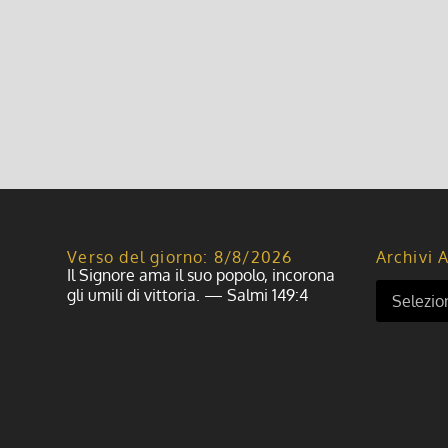
Verso del giorno: 8/8/2026
Archivi A
Il Signore ama il suo popolo, incorona
gli umili di vittoria. — Salmi 149:4