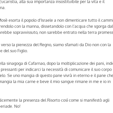
ucaristia, alla sua importanza insostituibile per la vita e il
ana.
 Mosè esorta il popolo d’Israele a non dimenticare tutto il camm
utrendolo con la manna, dissetandolo con l’acqua che sgorga dal
 sarebbe sopravvissuto, non sarebbe entrato nella terra promess
o verso la pienezza del Regno, siamo sfamati da Dio non con la
 del suo Figlio.
ella sinagoga di Cafarnao, dopo la moltiplicazione dei pani, ind
ressanti per indicarci la necessità di comunicare il suo corpo e
ielo. Se uno mangia di questo pane vivrà in eterno e il pane che
 mangia la mia carne e beve il mio sangue rimane in me e io in
licemente la presenza del Risorto così come si manifestò agli
beriade. No!