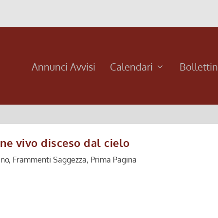
Annunci Avvisi
Calendari
Bolletti
ane vivo disceso dal cielo
ino
,
Frammenti Saggezza
,
Prima Pagina