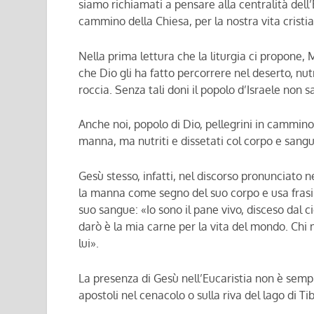
siamo richiamati a pensare alla centralità dell’E
cammino della Chiesa, per la nostra vita cristi
Nella prima lettura che la liturgia ci propone,
che Dio gli ha fatto percorrere nel deserto, n
roccia. Senza tali doni il popolo d’Israele non
Anche noi, popolo di Dio, pellegrini in cammin
manna, ma nutriti e dissetati col corpo e sangue
Gesù stesso, infatti, nel discorso pronunciato n
la manna come segno del suo corpo e usa frasi p
suo sangue: «Io sono il pane vivo, disceso dal c
darò è la mia carne per la vita del mondo. Chi
lui».
La presenza di Gesù nell’Eucaristia non è semp
apostoli nel cenacolo o sulla riva del lago di Ti