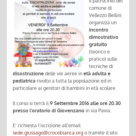
il patrocinio del
comune di
Vellezzo Bellini
organizza un
incontro
dimostrativo
gratuito
(teorico e
pratico) sulle
tecniche di
disostruzione
delle vie aeree in
età adulta e
pediatrica
rivolto a tutta la popolazione ed in
particolare ai genitori di bambini in età scolare.
Il corso si terrà il
9 Settembre 2016 alle ore 20.30
presso l’oratorio di Giovenzano
in via Pavia.
E’ richiesta l’iscrizione all’email
sede.giussago@crocebianca.org
o tramite il sito