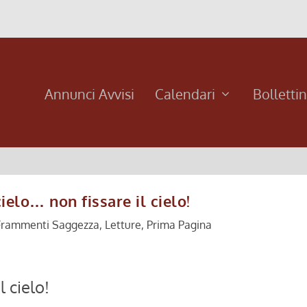
Annunci Avvisi
Calendari
Bolletti
ielo… non fissare il cielo!
Frammenti Saggezza
,
Letture
,
Prima Pagina
l cielo!