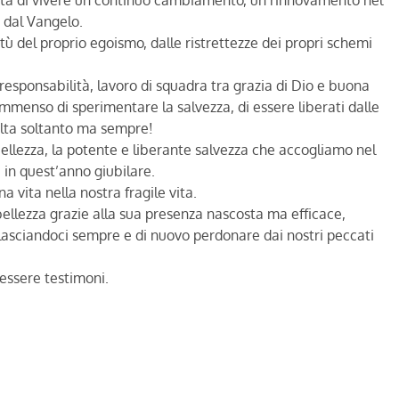
ssità di vivere un continuo cambiamento, un rinnovamento nel
o dal Vangelo.
itù del proprio egoismo, dalle ristrettezze dei propri schemi
sponsabilità, lavoro di squadra tra grazia di Dio e buona
 immenso di sperimentare la salvezza, di essere liberati dalle
olta soltanto ma sempre!
a bellezza, la potente e liberante salvezza che accogliamo nel
 in quest’anno giubilare.
a vita nella nostra fragile vita.
ellezza grazie alla sua presenza nascosta ma efficace,
 lasciandoci sempre e di nuovo perdonare dai nostri peccati
essere testimoni.