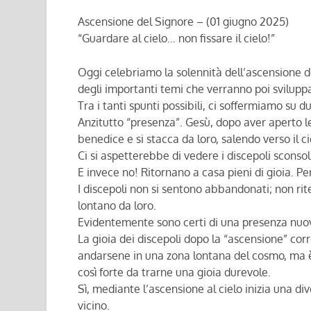
Ascensione del Signore – (01 giugno 2025)
“Guardare al cielo… non fissare il cielo!”
Oggi celebriamo la solennità dell’ascensione de
degli importanti temi che verranno poi sviluppat
Tra i tanti spunti possibili, ci soffermiamo su
Anzitutto “presenza”. Gesù, dopo aver aperto le
benedice e si stacca da loro, salendo verso il ci
Ci si aspetterebbe di vedere i discepoli sconso
E invece no! Ritornano a casa pieni di gioia. P
I discepoli non si sentono abbandonati; non rit
lontano da loro.
Evidentemente sono certi di una presenza nuo
La gioia dei discepoli dopo la “ascensione” co
andarsene in una zona lontana del cosmo, ma 
così forte da trarne una gioia durevole.
Sì, mediante l’ascensione al cielo inizia una d
vicino.