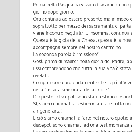
Prima della Pasqua ha vissuto fisicamente in que
giorno dopo giorno.
Ora continua ad essere presente ma in modo div
soprattutto per mezzo dei sacramenti, ci parla a
viene incontro negli altri… insomma, continua ad
Questa è la gioia della Chiesa, questa è la nostr
accompagna sempre nel nostro cammino.
La seconda parola è “missione”.
Gesù prima di “salire” nella gloria del Padre, a
Essi comprendono che tutta la sua vita è stat
rivelato.
Comprendono profondamente che Egli è il Vivent
nella “misura smisurata della croce”.
Di questo i discepoli sono stati testimoni e an
Sì, siamo chiamati a testimoniare anzitutto un 
a rigenerarla!
E ciò siamo chiamati a farlo nel nostro quotidian
discepoli sono chiamati ad una testimonianza s