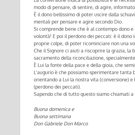
La conversione indica la possibilità e le nece
modo di pensare, di sentire, di agire, informat
È il dono bellissimo di poter uscire dalla schiav
mentali per pensare e agire secondo Dio.
Si comprende bene che è al contempo dono e re
volontà! E poi il perdono dei peccati: è il dono
proprie colpe, di poter ricominciare non una v
Che il Signore ci aiuti a riscoprire la grazia, l
sacramento della riconciliazione, specialmente
È Lui la fonte della pace e della gioia, che semin
L’augurio è che possiamo sperimentare tanta b
orientando a Lui la nostra vita (conversione) e
(perdono dei peccati).
Sapendo che di tutto questo siamo chiamati a 
Buona domenica e
Buona settimana
Don Gabriele Don Marco