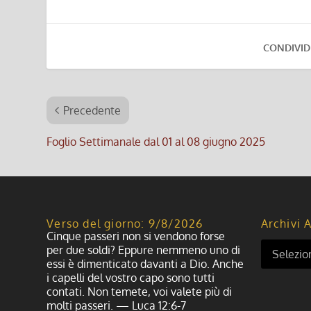
CONDIVID
Precedente
Foglio Settimanale dal 01 al 08 giugno 2025
Verso del giorno: 9/8/2026
Archivi A
Cinque passeri non si vendono forse
per due soldi? Eppure nemmeno uno di
essi è dimenticato davanti a Dio. Anche
i capelli del vostro capo sono tutti
contati. Non temete, voi valete più di
molti passeri. — Luca 12:6-7