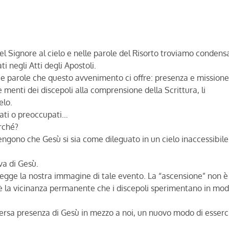
l Signore al cielo e nelle parole del Risorto troviamo condensa
i negli Atti degli Apostoli.
 due parole che questo avvenimento ci offre: presenza e missione
 menti dei discepoli alla comprensione della Scrittura, li
elo.
lati o preoccupati…
erché?
engono che Gesù si sia come dileguato in un cielo inaccessibile
va di Gesù.
rregge la nostra immagine di tale evento. La “ascensione” non è
è la vicinanza permanente che i discepoli sperimentano in mo
iversa presenza di Gesù in mezzo a noi, un nuovo modo di esserc