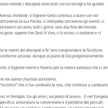
sto mondo, i discepoli sono stati con lui ed egli li ha guidati
erso, invisibile: il Signore Gesù continua a stare con noi
ttraverso la sua Parola, ci interpella attraverso gli eventi, ci
 esserci accanto, tutti i giorni, sino alla fine del mondo.
a gioia: sapere che Gesù è Vivo, ci è vicino, ci sostiene e ci
pre le menti dei discepoli e fa’ loro comprendere le Scritture.
a conforme ad esse, dunque al piano di Dio progressivamente
e, il Signore morto e Risorto per la nostra salvezza che ci a
che noi siamo chiamati ad esserlo.
“incontro” che ci ha cambiato la vita, che continua a cambiarl
o: in famiglia, tra gli amici, sul posto di lavoro… E nel Vangelo,
pecifica: annunziare la conversione e il perdono dei peccati.