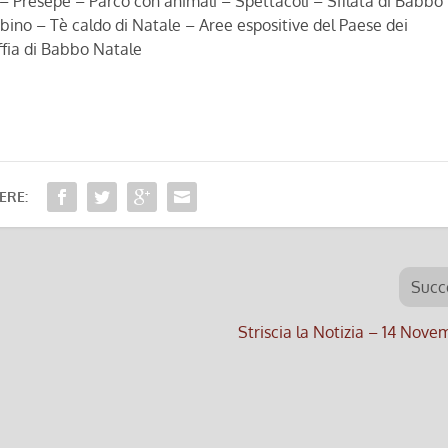
– Presepe – Parco con animali – Spettacoli – Sfilata di Babbo
ino – Tè caldo di Natale – Aree espositive del Paese dei
uffia di Babbo Natale
ERE:
Succ
Striscia la Notizia – 14 Nov