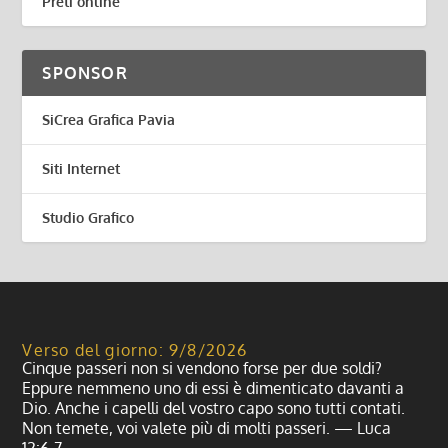
Preti online
SPONSOR
SiCrea Grafica Pavia
Siti Internet
Studio Grafico
Verso del giorno: 9/8/2026
Cinque passeri non si vendono forse per due soldi?
Eppure nemmeno uno di essi è dimenticato davanti a
Dio. Anche i capelli del vostro capo sono tutti contati.
Non temete, voi valete più di molti passeri. — Luca