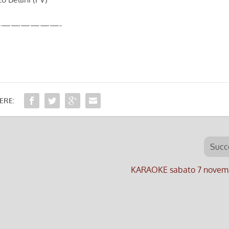
——————-
ERE:
Succ
KARAOKE sabato 7 novem