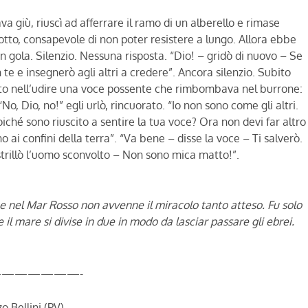
a giù, riuscì ad afferrare il ramo di un alberello e rimase
sotto, consapevole di non poter resistere a lungo. Allora ebbe
in gola. Silenzio. Nessuna risposta. “Dio! – gridò di nuovo – Se
n te e insegnerò agli altri a credere”. Ancora silenzio. Subito
vento nell’udire una voce possente che rimbombava nel burrone:
No, Dio, no!” egli urlò, rincuorato. “Io non sono come gli altri.
ché sono riuscito a sentire la tua voce? Ora non devi far altro
 ai confini della terra”. “Va bene – disse la voce – Ti salverò.
trillò l’uomo sconvolto – Non sono mica matto!”.
e nel Mar Rosso non avvenne il miracolo tanto atteso. Fu solo
il mare si divise in due in modo da lasciar passare gli ebrei.
——————-
o Bellini (PV)