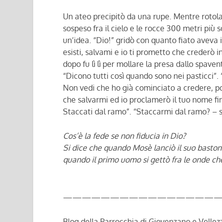
Un ateo precipitò da una rupe. Mentre rotolav
sospeso fra il cielo e le rocce 300 metri più 
un’idea. “Dio!” gridò con quanto fiato aveva 
esisti, salvami e io ti prometto che crederò i
dopo fu lì lì per mollare la presa dallo spa
“Dicono tutti così quando sono nei pasticci”. “
Non vedi che ho già cominciato a credere, poi
che salvarmi ed io proclamerò il tuo nome fino
Staccati dal ramo”. “Staccarmi dal ramo? – s
Cos’è la fede se non fiducia in Dio?
Si dice che quando Mosè lanciò il suo baston
quando il primo uomo si gettò fra le onde che 
—————————————————
Blog della Parrocchia di Giovenzano e Vellezz