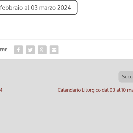
 febbraio al 03 marzo 2024
ERE:
Succ
24
Calendario Liturgico dal 03 al 10 