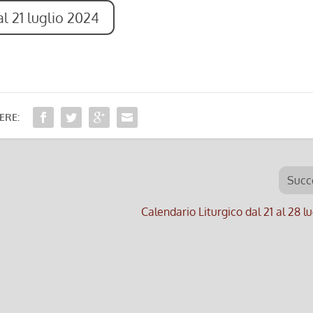
l 21 luglio 2024
ERE:
Succ
Calendario Liturgico dal 21 al 28 l