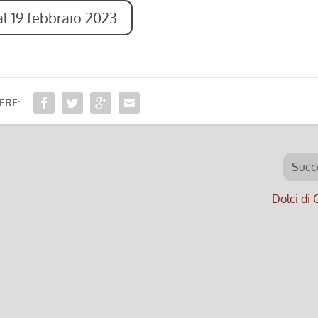
al 19 febbraio 2023
ERE:
Succ
Dolci di