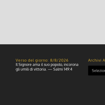
Verso del giorno: 8/8/2026
Archivi A
Il Signore ama il suo popolo, incorona
gli umili di vittoria. — Salmi 149:4