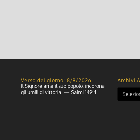
Verso del giorno: 8/8/2026
Archivi A
Il Signore ama il suo popolo, incorona
gli umili di vittoria. — Salmi 149:4