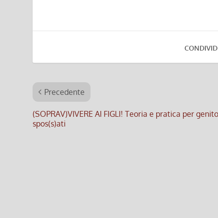
CONDIVID
Precedente
(SOPRAV)VIVERE AI FIGLI! Teoria e pratica per genito
spos(s)ati