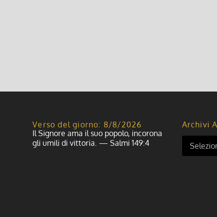
Verso del giorno: 8/8/2026
Archivi A
Il Signore ama il suo popolo, incorona
gli umili di vittoria. — Salmi 149:4