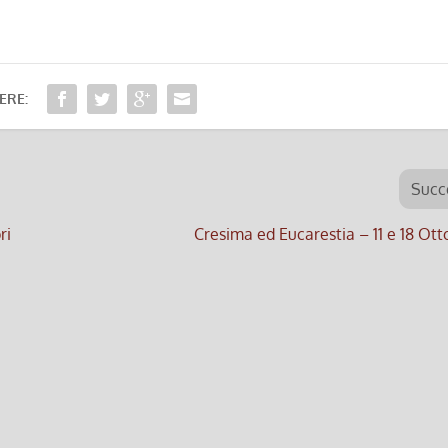
ERE:
Succ
ri
Cresima ed Eucarestia – 11 e 18 Ot