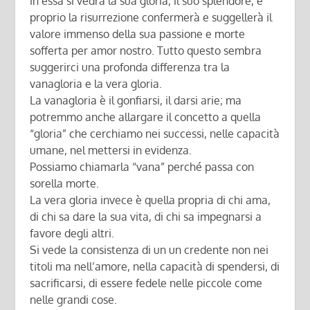
in essa si vedrà la sua gloria, il suo splendore, e
proprio la risurrezione confermerà e suggellerà il
valore immenso della sua passione e morte
sofferta per amor nostro. Tutto questo sembra
suggerirci una profonda differenza tra la
vanagloria e la vera gloria.
La vanagloria è il gonfiarsi, il darsi arie; ma
potremmo anche allargare il concetto a quella
“gloria” che cerchiamo nei successi, nelle capacità
umane, nel mettersi in evidenza.
Possiamo chiamarla “vana” perché passa con
sorella morte.
La vera gloria invece è quella propria di chi ama,
di chi sa dare la sua vita, di chi sa impegnarsi a
favore degli altri.
Si vede la consistenza di un un credente non nei
titoli ma nell’amore, nella capacità di spendersi, di
sacrificarsi, di essere fedele nelle piccole come
nelle grandi cose.