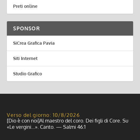
Preti online
SPONSOR
SiCrea Grafica Pavia
Siti Internet
Studio Grafico
Verso del giorno: 10/8/2026
[Dio è con noi]Al maestro del coro. Dei figli di Core. Su
«Le vergini...». Canto. — Salmi 46:1