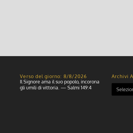
Verso del giorno: 8/8/2026
Archivi A
Il Signore ama il suo popolo, incorona
gli umili di vittoria. — Salmi 149:4