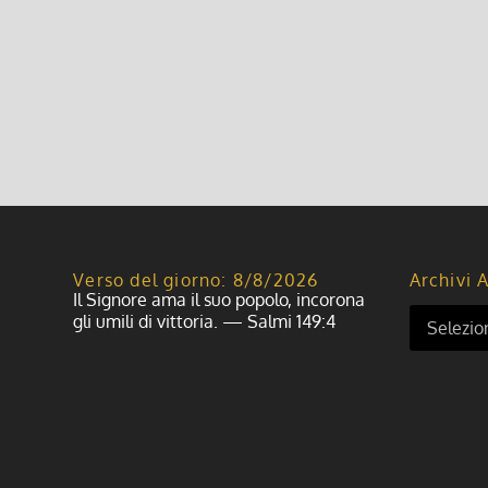
Verso del giorno: 8/8/2026
Archivi A
Il Signore ama il suo popolo, incorona
gli umili di vittoria. — Salmi 149:4