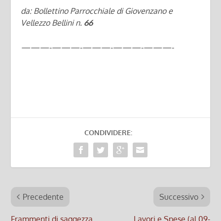
da: Bollettino Parrocchiale di Giovenzano e
Vellezzo Bellini n.
66
———-
———-
———-
———-
———-
CONDIVIDERE:
Precedente
Successivo
Frammenti di saggezza
Lavori e Spese (al 09-