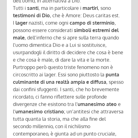
dell’uomo, in alternativa a Dio.
Tutti i
santi
, ma in particolare i
martiri
, sono
testimoni di Dio
, che è Amore: Deus caritas est.
I
lager
nazisti, come ogni
campo di sterminio
,
possono essere considerati
simboli estremi del
male
, dell’inferno che si apre sulla terra quando
l’uomo dimentica Dio e a Lui si sostituisce,
usurpandogli il diritto di decidere che cosa è bene
e che cosa è male, di dare la vita e la morte.
Purtroppo però questo triste fenomeno non è
circoscritto ai lager. Essi sono piuttosto la
punta
culminante di una realtà ampia e diffusa
, spesso
dai confini sfuggenti. I santi, che ho brevemente
ricordato, ci fanno riflettere sulle profonde
divergenze che esistono tra l’
umanesimo ateo
e
l’
umanesimo cristiano
; un’antitesi che attraversa
tutta quanta la storia, ma che alla fine del
secondo millennio, con il nichilismo
contemporaneo, è giunta ad un punto cruciale,