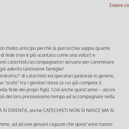
Essere co
on molto anticipo perchè la parrocchia sappia quante
di fede (non è più scontato come una volta!) e
uanti catechisti/accompagnatori servano per camminare
ià aderito tantissime famiglie!
ibutrici” di catechisti ed operatori pastorali in genere,
 “scelti” tra i genitori stessi (a cui già compete il
a fede dei propri figli). Così anche quest’anno – alcuni
n pò del loro preziosissimo tempo ad accompagnare nella
A SI DIVENTA, anche CATECHISTI NON SI NASCE MA SI
mamme, ad alcune giovani ragazze che quest’anno hanno