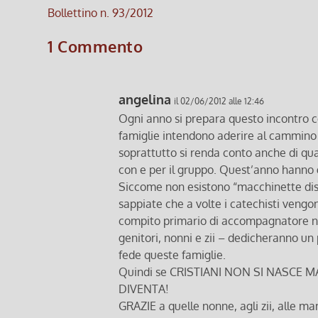
Bollettino n. 93/2012
1 Commento
angelina
il 02/06/2012 alle 12:46
Ogni anno si prepara questo incontro c
famiglie intendono aderire al cammino 
soprattutto si renda conto anche di q
con e per il gruppo. Quest’anno hanno g
Siccome non esistono “macchinette distr
sappiate che a volte i catechisti vengono
compito primario di accompagnatore nell
genitori, nonni e zii – dedicheranno u
fede queste famiglie.
Quindi se CRISTIANI NON SI NASCE M
DIVENTA!
GRAZIE a quelle nonne, agli zii, alle 