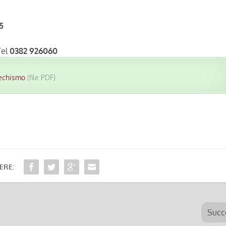
5
Tel
0382 926060
techismo
(file PDF)
ERE:
Succ