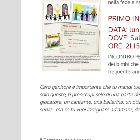
nella fede e n
PRIMO I
DATA: lun
DOVE: Sa
ORE: 21.1
INCONTRO PE
dei bimbi che
frequenterann
Caro genitore è importante che tu mandi tuo fi
solo questo, ti preoccupi solo di una parte d
giocatore, un cantante, una ballerina, un ot
serve.. ma se tu vuoi insegnare ad amare, d