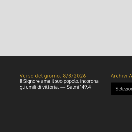
Verso del giorno: 8/8/2026
Archivi A
Il Signore ama il suo popolo, incorona
gli umili di vittoria. — Salmi 149:4