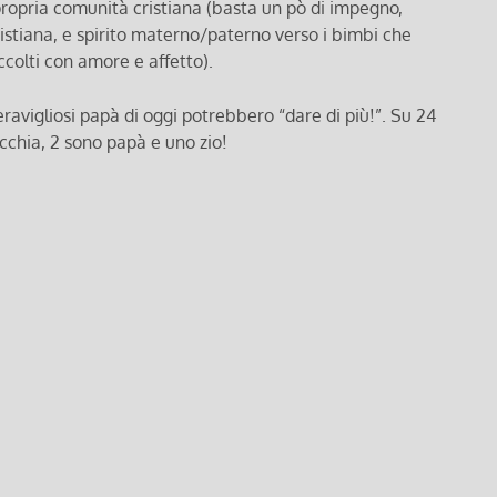
a propria comunità cristiana (basta un pò di impegno,
istiana, e spirito materno/paterno verso i bimbi che
colti con amore e affetto).
eravigliosi papà di oggi potrebbero “dare di più!”. Su 24
occhia, 2 sono papà e uno zio!