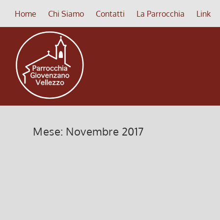
Home
Chi Siamo
Contatti
La Parrocchia
Link
Mese:
Novembre 2017
Bollettino PDF n. 134/2017
Nov 13, 2017
|
Bollettino
,
PDF Bollettino
Download del Bollettino n. 134 in versione PDF Bol
Leggi di più