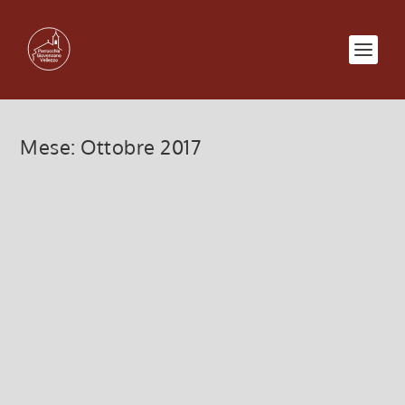
Mese:
Ottobre 2017
Cercasi volontari per la pulizia
delle chiese
Ott 23, 2017
|
Annunci Avvisi
,
Bollettino
AVVISO: Esiste una forma di volontariato poco
visibile alla Comunità ma indispensabile: la pulizia
e il decoro delle nostre due belle chiese. Don Gian
Pietro invita tutti coloro che se ne occupano e
coloro che potrebbero...