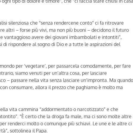
ogni tipo di dolore e timore”, che “ci faccia stare chiusi in cas
lisi silenziosa che “senza rendercene conto” ci fa ritrovare
 altri – forse più vivi, ma non più buoni – decidono il futuro
e e vantaggioso avere dei giovani imbambolati e intontiti”,
i di rispondere al sogno di Dio e a tutte le aspirazioni del
al mondo per ‘vegetare’, per passarcela comodamente, per fare
trario, siamo venuti per un’altra cosa, per lasciare
esco – passare nella vita senza lasciare un’impronta. Ma quand
 con consumare, allora il prezzo che paghiamo è molto ma
 nella vita cammina “addormentato o narcotizzato” e che
ntontito”. “È certo che la droga fa male, ma ci sono molte altre
er renderci molto o comunque più schiavi. Le une e le altre ci
tà”, sottolinea il Papa.