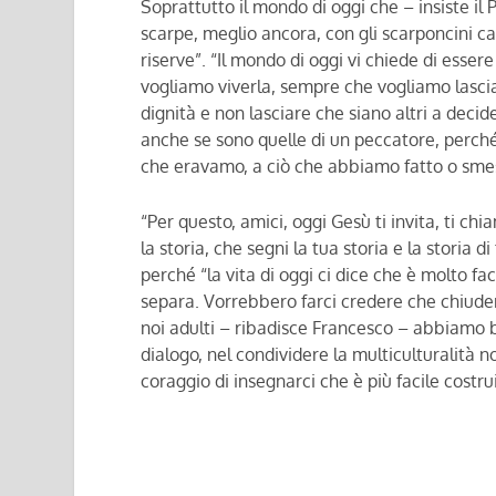
Soprattutto il mondo di oggi che – insiste il
scarpe, meglio ancora, con gli scarponcini cal
riserve”. “Il mondo di oggi vi chiede di esser
vogliamo viverla, sempre che vogliamo lasciar
dignità e non lasciare che siano altri a decid
anche se sono quelle di un peccatore, perché
che eravamo, a ciò che abbiamo fatto o smess
“Per questo, amici, oggi Gesù ti invita, ti ch
la storia, che segni la tua storia e la storia 
perché “la vita di oggi ci dice che è molto fac
separa. Vorrebbero farci credere che chiuderc
noi adulti – ribadisce Francesco – abbiamo bi
dialogo, nel condividere la multiculturalità
coraggio di insegnarci che è più facile costru