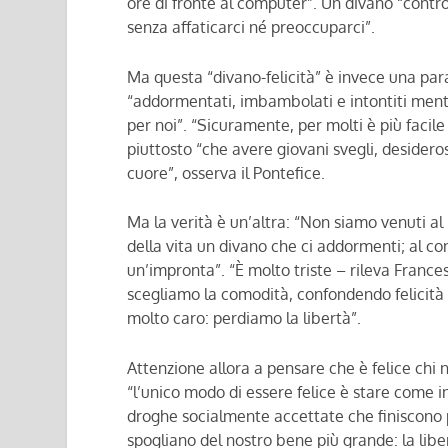
ore di fronte al computer”. Un divano “contro 
senza affaticarci né preoccuparci”.
Ma questa “divano-felicità” è invece una para
“addormentati, imbambolati e intontiti mentre
per noi”. “Sicuramente, per molti è più facil
piuttosto “che avere giovani svegli, desideros
cuore”, osserva il Pontefice.
Ma la verità è un’altra: “Non siamo venuti 
della vita un divano che ci addormenti; al con
un’impronta”. “È molto triste – rileva Franc
scegliamo la comodità, confondendo felicità
molto caro: perdiamo la libertà”.
Attenzione allora a pensare che è felice chi
“l’unico modo di essere felice è stare come i
droghe socialmente accettate che finiscono p
spogliano del nostro bene più grande: la liber