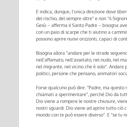
E indica, dunque, l’unica direzione dove liber
del rischio, del sempre oltre” e non “il Signo
Gesù – afferma il Santo Padre – bisogna aver
con un paio di scarpe che ti aiutino a camm
possono aprire nuovi orizzonti, capaci di cont
Bisogna allora “andare per le strade seguendo
nell’affamato, nell’assetato, nel nudo, nel ma
nel migrante, nel vicino che è solo”. Andare p
politici, persone che pensano, animatori soci
Forse qualcuno può dire: “Padre, ma questo non
chiamati a sperimentare”, perché Dio da tutti
Dio viene a rompere le nostre chiusure, viene 
nostri sguardi. Dio viene ad aprire tutto ciò c
mondo con te può essere diverso”. E “se tu no