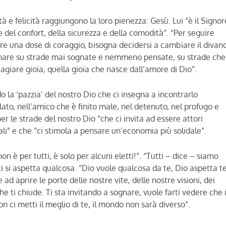
tà e felicità raggiungono la loro pienezza: Gesù. Lui “è il Signor
re del confort, della sicurezza e della comodità”. “Per seguire
e una dose di coraggio, bisogna decidersi a cambiare il divan
inare su strade mai sognate e nemmeno pensate, su strade che
agiare gioia, quella gioia che nasce dall’amore di Dio”.
 la ‘pazzia’ del nostro Dio che ci insegna a incontrarlo
lato, nell’amico che è finito male, nel detenuto, nel profugo e
er le strade del nostro Dio “che ci invita ad essere attori
ali” e che “ci stimola a pensare un’economia più solidale”.
 è per tutti, è solo per alcuni eletti!”. “Tutti – dice – siamo
 si aspetta qualcosa. “Dio vuole qualcosa da te, Dio aspetta te
ad aprire le porte delle nostre vite, delle nostre visioni, dei
he ti chiude. Ti sta invitando a sognare, vuole farti vedere che i
n ci metti il meglio di te, il mondo non sarà diverso”.