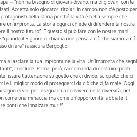
 Papa – “non ha bisogno di giovani-divano, ma di giovani con le
zati. Accetta solo giocatori titolari in campo, non c’è posto pe
e protagonisti della storia perché la vita è bella sempre che
e un’impronta. La storia oggi ci chiede di difendere la nostra
ere il nostro futuro”. E questo si può fare con le nostre mani,
 “quando il Signore ci chiama non pensa a ciò che siamo, a ciò
o di fare” rassicura Bergoglio.
iama a lasciare la tua impronta nella vita. Un’impronta che segn
di tanti”, conclude. Prima, però, raccomanda di costruire ponti
ile fissare l’attenzione su quello che ci divide, su quello che ci
i è il miglior modo di proteggerci da ciò che ci fa male. Oggi
sogno di voi, per insegnarci a convivere nella diversità, nel
 non come una minaccia ma come un’opportunità: abbiate il
ire ponti che innalzare muri!”