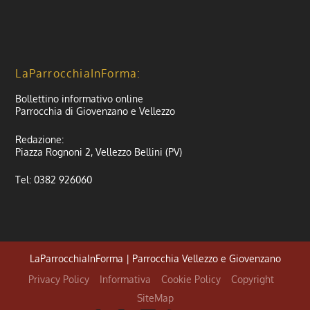
LaParrocchiaInForma:
Bollettino informativo online
Parrocchia di Giovenzano e Vellezzo
Redazione:
Piazza Rognoni 2, Vellezzo Bellini (PV)
Tel: 0382 926060
LaParrocchiaInForma | Parrocchia Vellezzo e Giovenzano
Privacy Policy
Informativa
Cookie Policy
Copyright
SiteMap