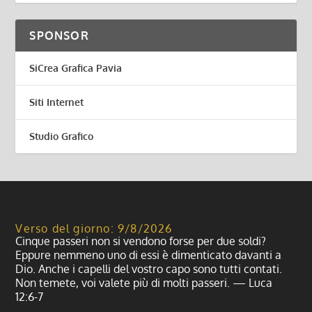
SPONSOR
SiCrea Grafica Pavia
Siti Internet
Studio Grafico
Verso del giorno: 9/8/2026
Cinque passeri non si vendono forse per due soldi?
Eppure nemmeno uno di essi è dimenticato davanti a
Dio. Anche i capelli del vostro capo sono tutti contati.
Non temete, voi valete più di molti passeri. — Luca
12:6-7